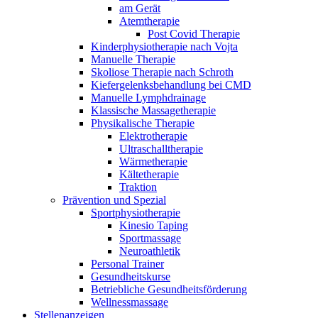
am Gerät
Atemtherapie
Post Covid Therapie
Kinderphysiotherapie nach Vojta
Manuelle Therapie
Skoliose Therapie nach Schroth
Kiefergelenksbehandlung bei CMD
Manuelle Lymphdrainage
Klassische Massagetherapie
Physikalische Therapie
Elektrotherapie
Ultraschalltherapie
Wärmetherapie
Kältetherapie
Traktion
Prävention und Spezial
Sportphysiotherapie
Kinesio Taping
Sportmassage
Neuroathletik
Personal Trainer
Gesundheitskurse
Betriebliche Gesundheitsförderung
Wellnessmassage
Stellenanzeigen