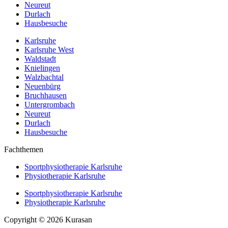
Neureut
Durlach
Hausbesuche
Karlsruhe
Karlsruhe West
Waldstadt
Knielingen
Walzbachtal
Neuenbürg
Bruchhausen
Untergrombach
Neureut
Durlach
Hausbesuche
Fachthemen
Sportphysiotherapie Karlsruhe
Physiotherapie Karlsruhe
Sportphysiotherapie Karlsruhe
Physiotherapie Karlsruhe
Copyright © 2026 Kurasan