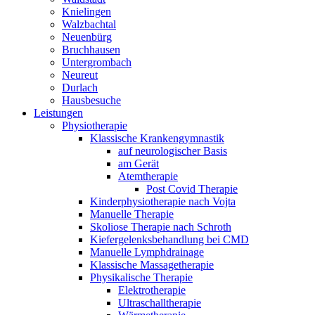
Knielingen
Walzbachtal
Neuenbürg
Bruchhausen
Untergrombach
Neureut
Durlach
Hausbesuche
Leistungen
Physiotherapie
Klassische Krankengymnastik
auf neurologischer Basis
am Gerät
Atemtherapie
Post Covid Therapie
Kinderphysiotherapie nach Vojta
Manuelle Therapie
Skoliose Therapie nach Schroth
Kiefergelenksbehandlung bei CMD
Manuelle Lymphdrainage
Klassische Massagetherapie
Physikalische Therapie
Elektrotherapie
Ultraschalltherapie