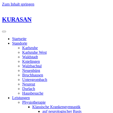
Zum Inhalt springen
KURASAN
Startseite
Standorte
Karlsruhe
Karlsruhe West
Waldstadt
Knielingen
Walzbachtal
Neuenbürg
Bruchhausen
Untergrombach
Neureut
Durlach
Hausbesuche
Leistungen
Physiotherapie
Klassische Krankengymnastik
auf neurologischer Basis